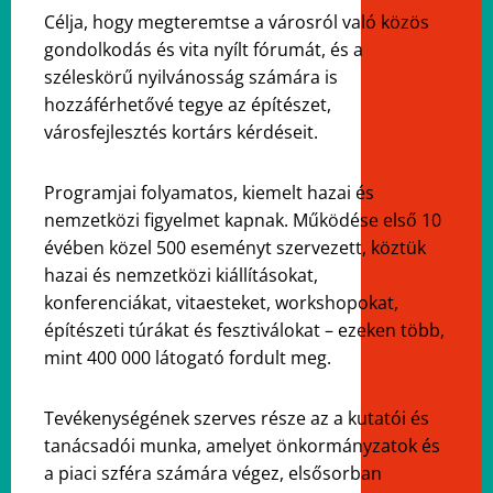
Célja, hogy megteremtse a városról való közös
gondolkodás és vita nyílt fórumát, és a
széleskörű nyilvánosság számára is
hozzáférhetővé tegye az építészet,
városfejlesztés kortárs kérdéseit.
Programjai folyamatos, kiemelt hazai és
nemzetközi figyelmet kapnak. Működése első 10
évében közel 500 eseményt szervezett, köztük
hazai és nemzetközi kiállításokat,
konferenciákat, vitaesteket, workshopokat,
építészeti túrákat és fesztiválokat – ezeken több,
mint 400 000 látogató fordult meg.
Tevékenységének szerves része az a kutatói és
tanácsadói munka, amelyet önkormányzatok és
a piaci szféra számára végez, elsősorban