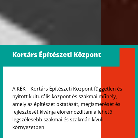
Kortárs Építészeti Központ
A KÉK – Kortárs Építészeti Központ független és
nyitott kulturális központ és szakmai műhely,
amely az építészet oktatását, megismerését és
fejlesztését kívánja előremozdítani a lehető
legszélesebb szakmai és szakmán kívüli
környezetben.